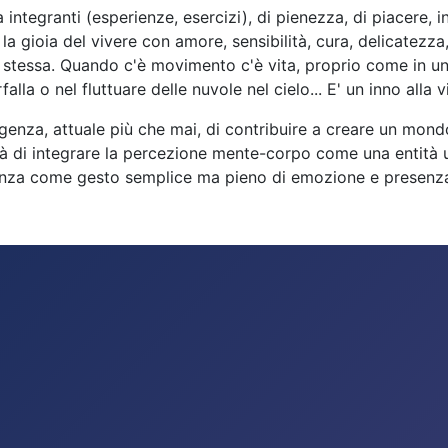
integranti (esperienze, esercizi), di pienezza, di piacere, i
 gioia del vivere con amore, sensibilità, cura, delicatezza, 
a stessa. Quando c'è movimento c'è vita, proprio come in u
farfalla o nel fluttuare delle nuvole nel cielo... E' un inno al
sigenza, attuale più che mai, di contribuire a creare un m
tà di integrare la percezione mente-corpo come una entità u
nza come gesto semplice ma pieno di emozione e presenza…pe