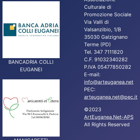
Culturale di
Promozione Sociale
Via Valli di
Valsanzibio, 1/B
35030 Galzignano
Terme (PD)
Tel. 347 7111820
C.F. 91032340282
BANCADRIA COLLI
P.IVA 05477850282
EUGANEI
E-mail:
info@arteuganea.net
PEC:
arteuganea.net@pec.it
©2023
ArtEuganea.Net-APS
All Rights Reserved