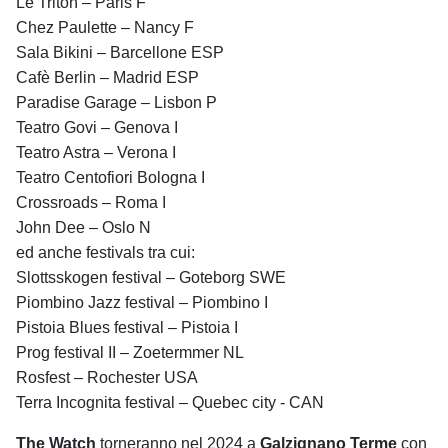
Le Triton – Paris F
Chez Paulette – Nancy F
Sala Bikini – Barcellone ESP
Cafè Berlin – Madrid ESP
Paradise Garage – Lisbon P
Teatro Govi – Genova I
Teatro Astra – Verona I
Teatro Centofiori Bologna I
Crossroads – Roma I
John Dee – Oslo N
ed anche festivals tra cui:
Slottsskogen festival – Goteborg SWE
Piombino Jazz festival – Piombino I
Pistoia Blues festival – Pistoia I
Prog festival II – Zoetermmer NL
Rosfest – Rochester USA
Terra Incognita festival – Quebec city - CAN
The Watch
torneranno nel 2024 a
Galzignano Terme
con