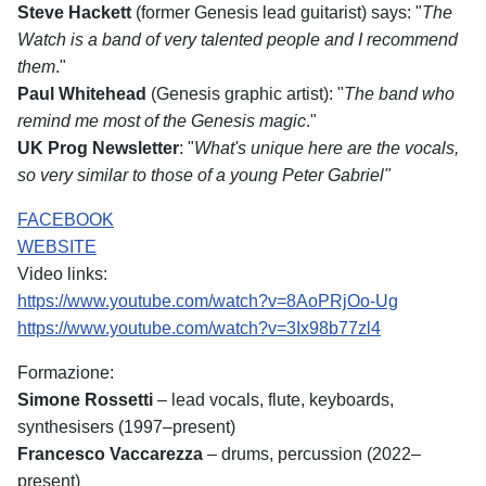
Steve Hackett
(former Genesis lead guitarist) says: "
The
Watch is a band of very talented people and I recommend
them
."
Paul Whitehead
(Genesis graphic artist): "
The band who
remind me most of the Genesis magic
."
UK Prog Newsletter
: "
What's unique here are the vocals,
so very similar to those of a young Peter Gabriel"
FACEBOOK
WEBSITE
Video links:
https://www.youtube.com/watch?v=8AoPRjOo-Ug
https://www.youtube.com/watch?v=3Ix98b77zl4
Formazione:
Simone Rossetti
– lead vocals, flute, keyboards,
synthesisers (1997–present)
Francesco Vaccarezza
– drums, percussion (2022–
present)