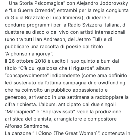
– Una Storia Psicomagica” con Alejandro Jodorowsky
e “Le Guerre Orrende”, entrambi per la regia congiunta
di Giulia Brazzale e Luca Immensi), di ideare e
condurre programmi per la Radio Svizzera Italiana, di
duettare su disco o dal vivo con artisti internazionali
(uno tra tutti Ian Andreson, dei Jethro Tull) e di
pubblicare una raccolta di poesie dal titolo
“Alphonsomangorey”.
Il 26 ottobre 2018 è uscito il suo quinto album dal
titolo “C’è qui qualcosa che ti riguarda”, album
“consapevolmente” indipendente (come ama definirlo
lei) sostenuto dall’ottima campagna di crowdfunding
che ha coinvolto un pubblico appassionato e
generoso, arrivando in una settimana a raddoppiare la
cifra richiesta. L’album, anticipato dai due singoli
“Marciapiedi” e “Sopravvissuti”, vede la produzione
artistica del pianista, arrangiatore e compositore
Alfonso Santimone.
La canzone “Il Cigno (The Great Woman)”, contenuta in