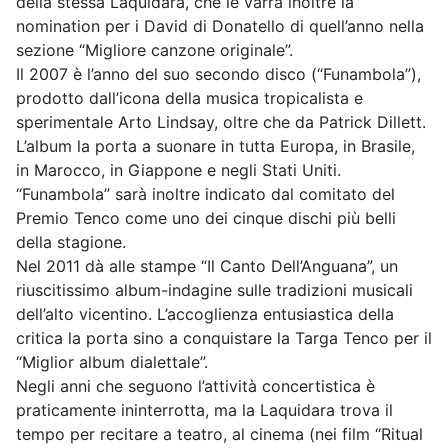
della stessa Laquidara, che le varrà inoltre la
nomination per i David di Donatello di quell’anno nella
sezione “Migliore canzone originale”.
Il 2007 è l’anno del suo secondo disco (“Funambola”),
prodotto dall’icona della musica tropicalista e
sperimentale Arto Lindsay, oltre che da Patrick Dillett.
L’album la porta a suonare in tutta Europa, in Brasile,
in Marocco, in Giappone e negli Stati Uniti.
“Funambola” sarà inoltre indicato dal comitato del
Premio Tenco come uno dei cinque dischi più belli
della stagione.
Nel 2011 dà alle stampe “Il Canto Dell’Anguana”, un
riuscitissimo album-indagine sulle tradizioni musicali
dell’alto vicentino. L’accoglienza entusiastica della
critica la porta sino a conquistare la Targa Tenco per il
“Miglior album dialettale”.
Negli anni che seguono l’attività concertistica è
praticamente ininterrotta, ma la Laquidara trova il
tempo per recitare a teatro, al cinema (nei film “Ritual