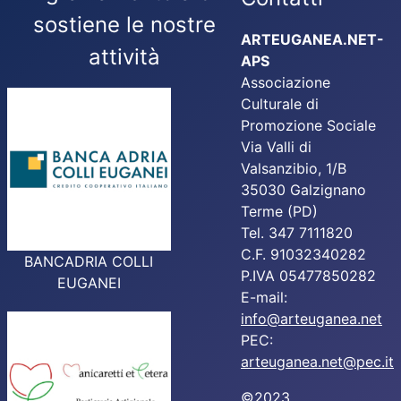
sostiene le nostre
ARTEUGANEA.NET-
attività
APS
Associazione
Culturale di
Promozione Sociale
Via Valli di
Valsanzibio, 1/B
35030 Galzignano
Terme (PD)
Tel. 347 7111820
C.F. 91032340282
BANCADRIA COLLI
P.IVA 05477850282
EUGANEI
E-mail:
info@arteuganea.net
PEC:
arteuganea.net@pec.it
©2023